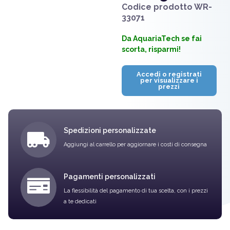
Codice prodotto
WR-
33071
Da AquariaTech se fai
scorta, risparmi!
Accedi o registrati
per visualizzare i
prezzi
Spedizioni personalizzate
Aggiungi al carrello per aggiornare i costi di consegna
Pagamenti personalizzati
La flessibilità del pagamento di tua scelta, con i prezzi
a te dedicati